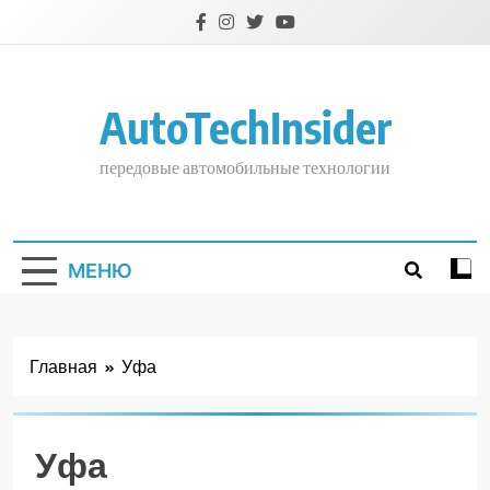
Перейти
к
содержимому
AutoTechInsider
передовые автомобильные технологии
МЕНЮ
Главная
Уфа
Уфа