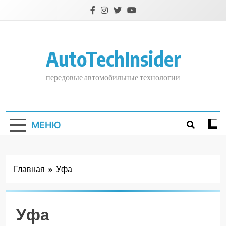
Перейти
к
содержимому
AutoTechInsider
передовые автомобильные технологии
МЕНЮ
Главная
Уфа
Уфа