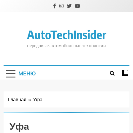
Перейти
к
содержимому
AutoTechInsider
передовые автомобильные технологии
МЕНЮ
Главная
Уфа
Уфа