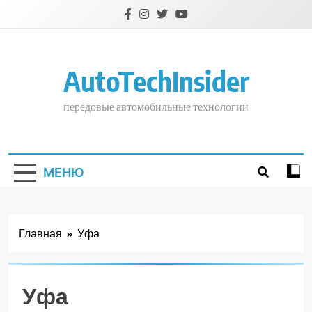
Перейти
к
содержимому
AutoTechInsider
передовые автомобильные технологии
МЕНЮ
Главная
Уфа
Уфа