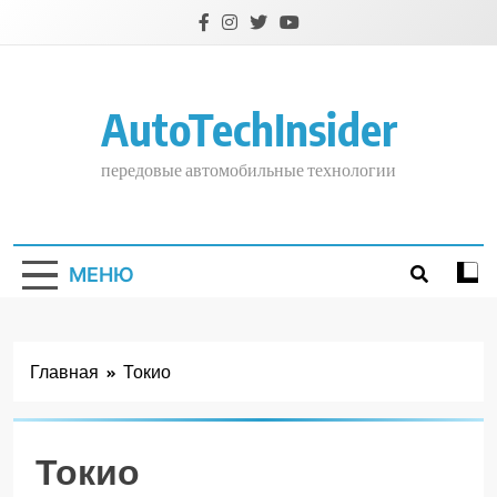
Перейти
к
содержимому
AutoTechInsider
передовые автомобильные технологии
МЕНЮ
Главная
Токио
Токио