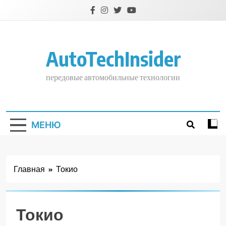
Перейти
к
содержимому
AutoTechInsider
передовые автомобильные технологии
МЕНЮ
Главная
Токио
Токио