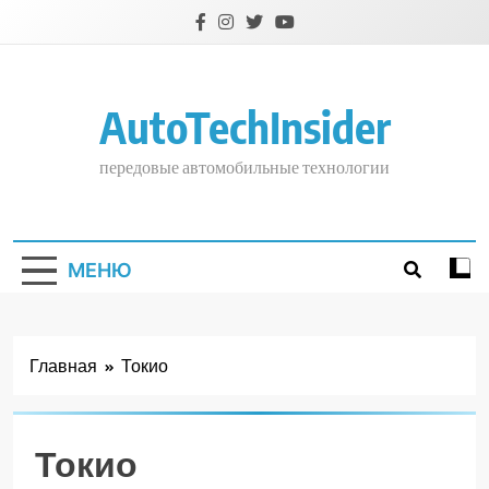
Перейти
к
содержимому
AutoTechInsider
передовые автомобильные технологии
МЕНЮ
Главная
Токио
Токио