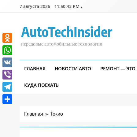
Перейти
7 августа 2026
11:50:44 PM
к
содержимому
AutoTechInsider
передовые автомобильные технологии
Odnoklassniki
WhatsApp
ГЛАВНАЯ
НОВОСТИ АВТО
РЕМОНТ — ЭТО
VK
Viber
КУДА ПОЕХАТЬ
Telegram
Отправить
Главная
Токио