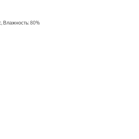
м/с, Влажность: 80%
ть