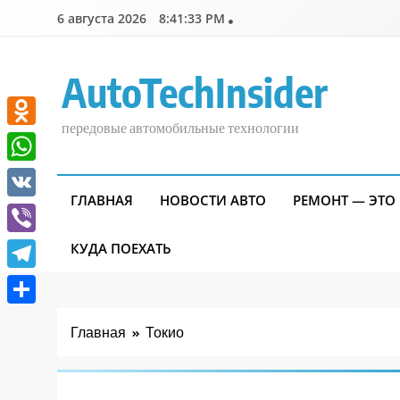
Перейти
6 августа 2026
8:41:33 PM
к
содержимому
AutoTechInsider
передовые автомобильные технологии
Odnoklassniki
WhatsApp
ГЛАВНАЯ
НОВОСТИ АВТО
РЕМОНТ — ЭТО
VK
Viber
КУДА ПОЕХАТЬ
Telegram
Отправить
Главная
Токио