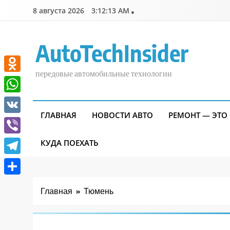
Перейти
8 августа 2026
3:12:13 AM
к
содержимому
AutoTechInsider
передовые автомобильные технологии
Odnoklassniki
WhatsApp
ГЛАВНАЯ
НОВОСТИ АВТО
РЕМОНТ — ЭТО
VK
Viber
КУДА ПОЕХАТЬ
Telegram
Отправить
Главная
Тюмень