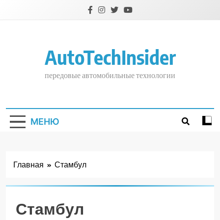
Перейти
к
содержимому
AutoTechInsider
передовые автомобильные технологии
МЕНЮ
Главная
Стамбул
Стамбул