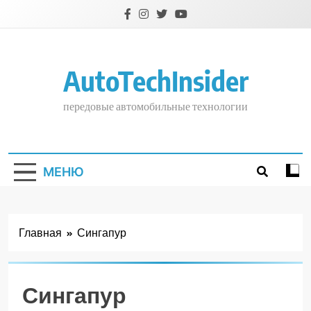
Перейти
к
содержимому
AutoTechInsider
передовые автомобильные технологии
МЕНЮ
Главная
Сингапур
Сингапур