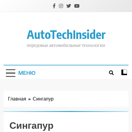
Перейти
к
содержимому
AutoTechInsider
передовые автомобильные технологии
МЕНЮ
Главная
Сингапур
Сингапур