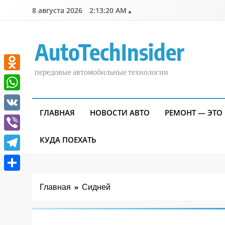
Перейти
8 августа 2026
2:13:21 AM
к
содержимому
AutoTechInsider
передовые автомобильные технологии
Odnoklassniki
WhatsApp
ГЛАВНАЯ
НОВОСТИ АВТО
РЕМОНТ — ЭТО
VK
Viber
КУДА ПОЕХАТЬ
Telegram
Отправить
Главная
Сидней