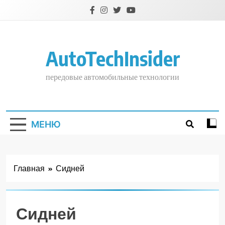
Перейти
к
содержимому
AutoTechInsider
передовые автомобильные технологии
МЕНЮ
Главная
Сидней
Сидней