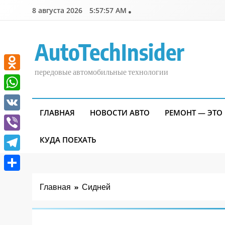
Перейти
8 августа 2026
5:57:58 AM
к
содержимому
AutoTechInsider
передовые автомобильные технологии
Odnoklassniki
WhatsApp
ГЛАВНАЯ
НОВОСТИ АВТО
РЕМОНТ — ЭТО
VK
Viber
КУДА ПОЕХАТЬ
Telegram
Отправить
Главная
Сидней