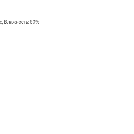
м/с, Влажность: 80%
ть