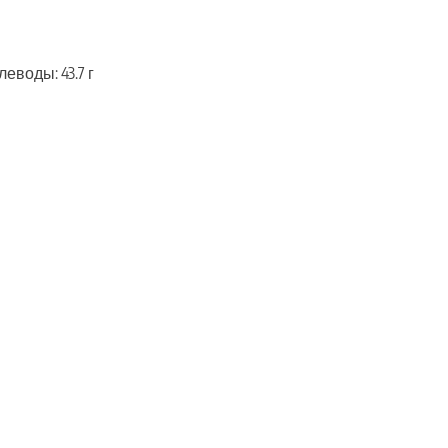
глеводы: 43.7 г
ть