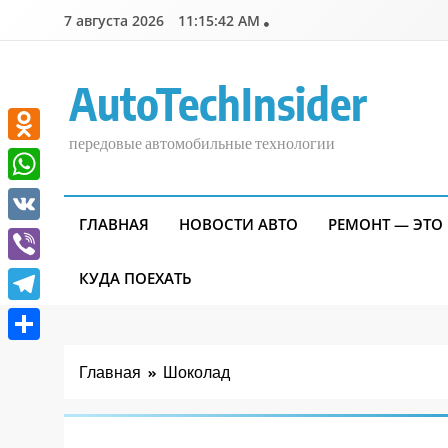
Перейти
7 августа 2026
11:15:42 AM
к
содержимому
AutoTechInsider
передовые автомобильные технологии
Odnoklassniki
WhatsApp
ГЛАВНАЯ
НОВОСТИ АВТО
РЕМОНТ — ЭТО
VK
Viber
КУДА ПОЕХАТЬ
Telegram
Отправить
Главная
Шоколад