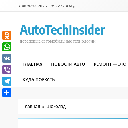
Перейти
7 августа 2026
3:56:23 AM
к
содержимому
AutoTechInsider
передовые автомобильные технологии
Odnoklassniki
WhatsApp
ГЛАВНАЯ
НОВОСТИ АВТО
РЕМОНТ — ЭТО
VK
Viber
КУДА ПОЕХАТЬ
Telegram
Отправить
Главная
Шоколад