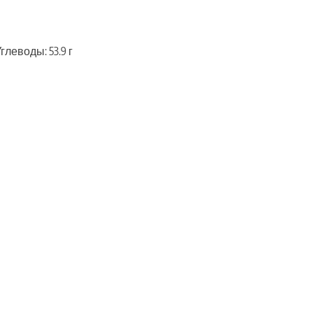
Углеводы: 53.9 г
ть