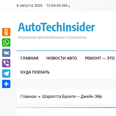
Перейти
8 августа 2026
12:04:35 AM
к
содержимому
AutoTechInsider
передовые автомобильные технологии
Odnoklassniki
WhatsApp
ГЛАВНАЯ
НОВОСТИ АВТО
РЕМОНТ — ЭТО
VK
Viber
КУДА ПОЕХАТЬ
Telegram
Отправить
Главная
Шарлотта Бронте — Джейн Эйр