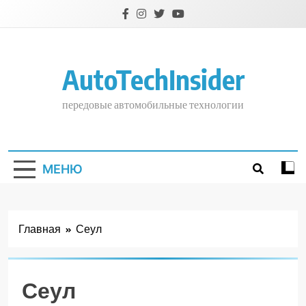
Перейти
к
содержимому
AutoTechInsider
передовые автомобильные технологии
МЕНЮ
Главная
Сеул
Сеул