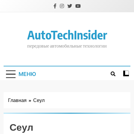
Перейти
к
содержимому
AutoTechInsider
передовые автомобильные технологии
МЕНЮ
Главная
Сеул
Сеул