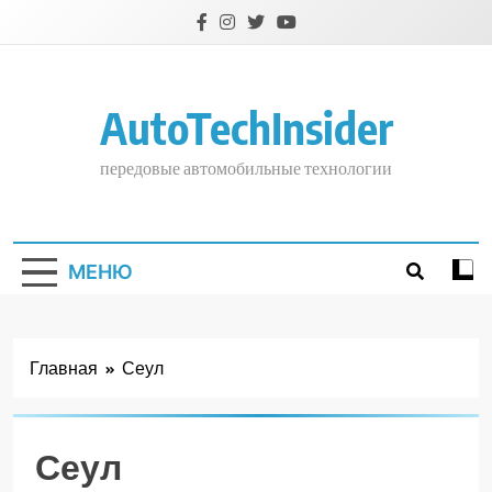
Перейти
к
содержимому
AutoTechInsider
передовые автомобильные технологии
МЕНЮ
Главная
Сеул
Сеул