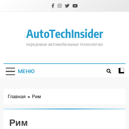
Перейти
к
содержимому
AutoTechInsider
передовые автомобильные технологии
МЕНЮ
Главная
Рим
Рим