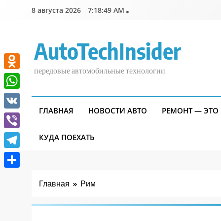
Перейти
8 августа 2026
7:18:49 AM
к
содержимому
AutoTechInsider
передовые автомобильные технологии
Odnoklassniki
WhatsApp
ГЛАВНАЯ
НОВОСТИ АВТО
РЕМОНТ — ЭТО
VK
Viber
КУДА ПОЕХАТЬ
Telegram
Отправить
Главная
Рим