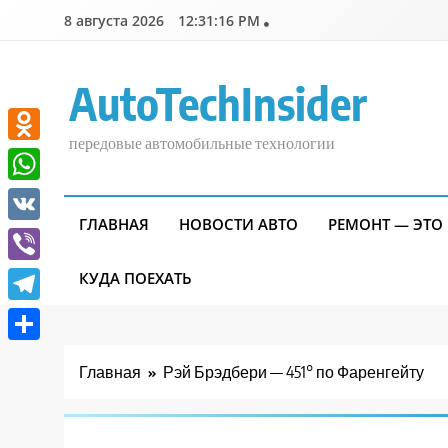
Перейти
8 августа 2026
12:31:17 PM
к
содержимому
AutoTechInsider
передовые автомобильные технологии
Odnoklassniki
WhatsApp
ГЛАВНАЯ
НОВОСТИ АВТО
РЕМОНТ — ЭТО
VK
Viber
КУДА ПОЕХАТЬ
Telegram
Отправить
Главная
Рэй Брэдбери — 451° по Фаренгейту