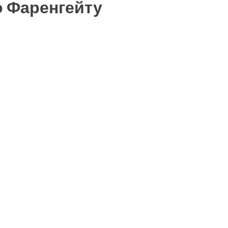
о Фаренгейту
ть