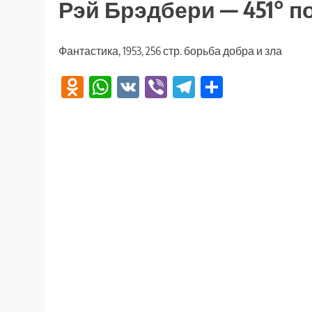
Рэй Брэдбери — 451° п
Фантастика, 1953, 256 стр. борьба добра и зла
Odnoklassniki
WhatsApp
VK
Viber
Telegram
Отправи