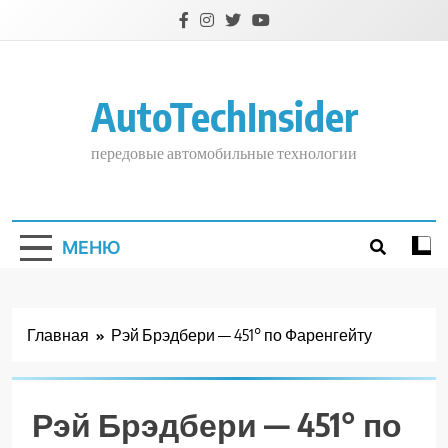
Перейти
к
содержимому
AutoTechInsider
передовые автомобильные технологии
МЕНЮ
Главная
Рэй Брэдбери — 451° по Фаренгейту
Рэй Брэдбери — 451° по