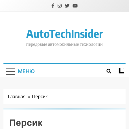
Перейти
к
содержимому
AutoTechInsider
передовые автомобильные технологии
МЕНЮ
Главная
Персик
Персик