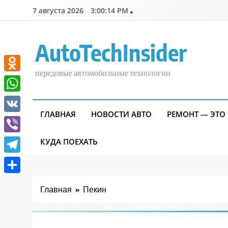
Перейти
7 августа 2026
3:00:15 PM
к
содержимому
AutoTechInsider
передовые автомобильные технологии
Odnoklassniki
WhatsApp
ГЛАВНАЯ
НОВОСТИ АВТО
РЕМОНТ — ЭТО
VK
Viber
КУДА ПОЕХАТЬ
Telegram
Отправить
Главная
Пекин