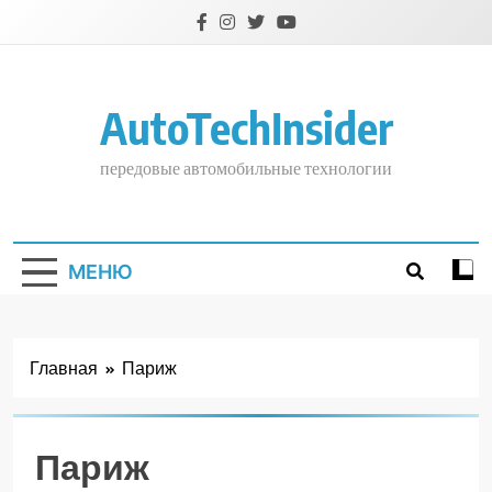
Перейти
к
содержимому
AutoTechInsider
передовые автомобильные технологии
МЕНЮ
Главная
Париж
Париж