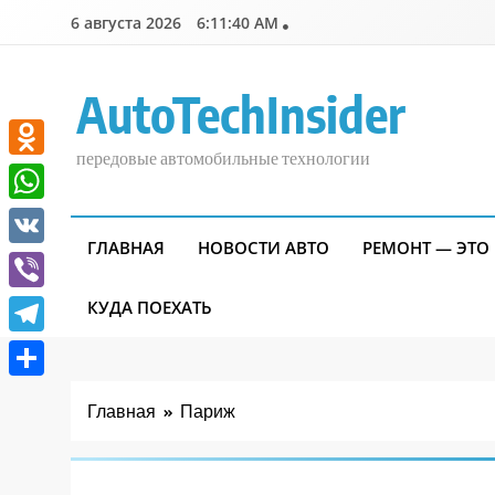
Перейти
6 августа 2026
6:11:41 AM
к
содержимому
AutoTechInsider
передовые автомобильные технологии
Odnoklassniki
WhatsApp
ГЛАВНАЯ
НОВОСТИ АВТО
РЕМОНТ — ЭТО
VK
Viber
КУДА ПОЕХАТЬ
Telegram
Отправить
Главная
Париж