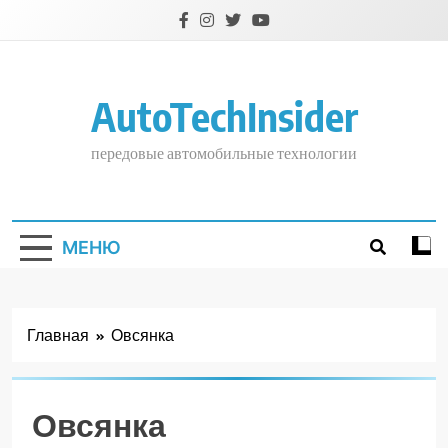
Перейти
к
содержимому
AutoTechInsider
передовые автомобильные технологии
МЕНЮ
Главная
Овсянка
Овсянка