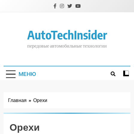
Перейти
к
содержимому
AutoTechInsider
передовые автомобильные технологии
МЕНЮ
Главная
Орехи
Орехи