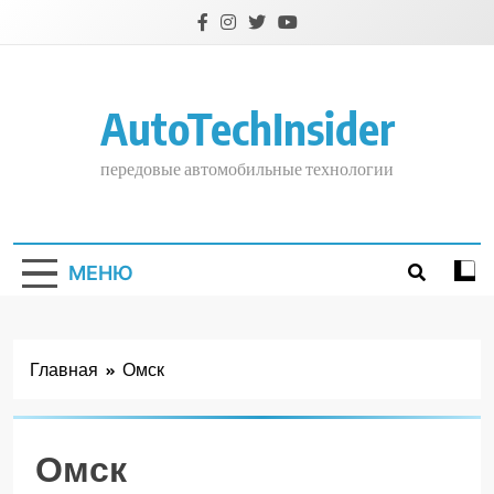
Перейти
к
содержимому
AutoTechInsider
передовые автомобильные технологии
МЕНЮ
Главная
Омск
Омск