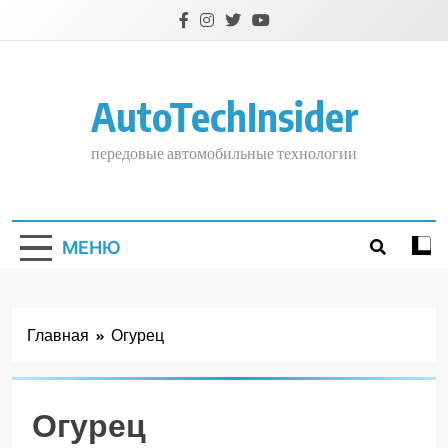
Перейти
к
содержимому
AutoTechInsider
передовые автомобильные технологии
МЕНЮ
Главная
Огурец
Огурец