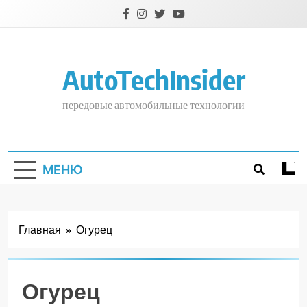
Перейти
к
содержимому
AutoTechInsider
передовые автомобильные технологии
МЕНЮ
Главная
Огурец
Огурец