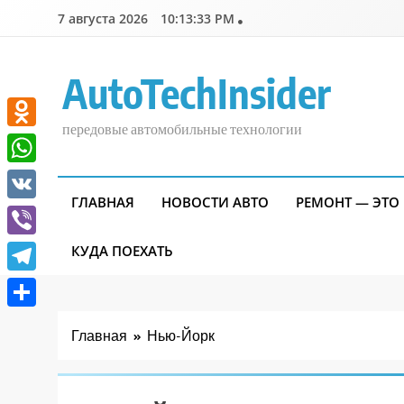
Перейти
7 августа 2026
10:13:33 PM
к
содержимому
AutoTechInsider
передовые автомобильные технологии
Odnoklassniki
WhatsApp
ГЛАВНАЯ
НОВОСТИ АВТО
РЕМОНТ — ЭТО
VK
Viber
КУДА ПОЕХАТЬ
Telegram
Отправить
Главная
Нью-Йорк