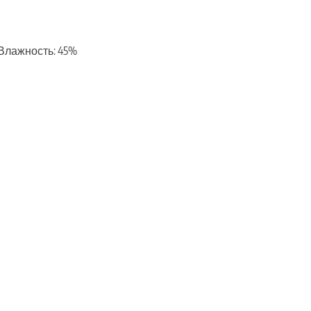
с, Влажность: 45%
ть