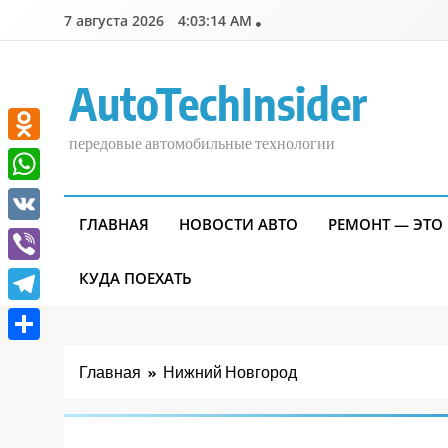
Перейти
7 августа 2026
4:03:15 AM
к
содержимому
AutoTechInsider
передовые автомобильные технологии
Odnoklassniki
WhatsApp
ГЛАВНАЯ
НОВОСТИ АВТО
РЕМОНТ — ЭТО
VK
Viber
КУДА ПОЕХАТЬ
Telegram
Отправить
Главная
Нижний Новгород