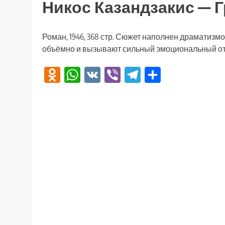
Никос Казандзакис — Г
Роман, 1946, 368 стр. Сюжет наполнен драматиз
объёмно и вызывают сильный эмоциональный от
Odnoklassniki
WhatsApp
VK
Viber
Telegram
Отправи