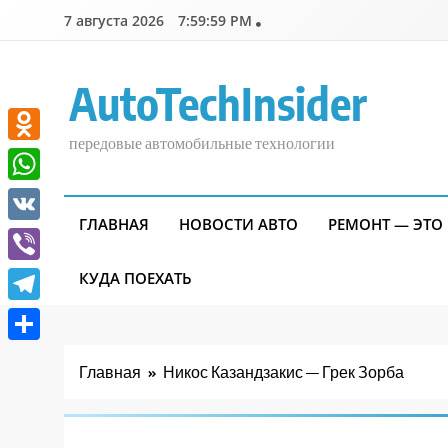
Перейти
7 августа 2026
8:00:00 PM
к
содержимому
AutoTechInsider
передовые автомобильные технологии
Odnoklassniki
WhatsApp
ГЛАВНАЯ
НОВОСТИ АВТО
РЕМОНТ — ЭТО
VK
Viber
КУДА ПОЕХАТЬ
Telegram
Отправить
Главная
Никос Казандзакис — Грек Зорба