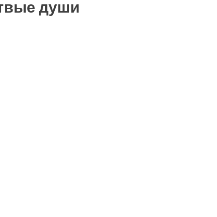
ртвые души
ть