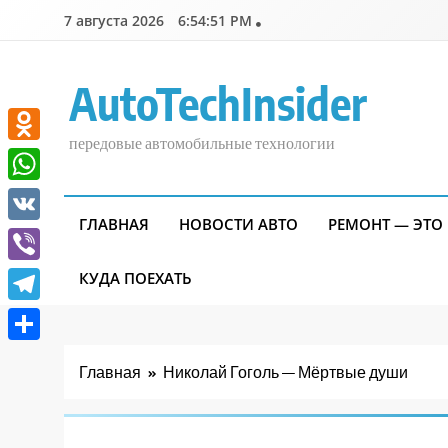
Перейти
7 августа 2026
6:54:52 PM
к
содержимому
AutoTechInsider
передовые автомобильные технологии
Odnoklassniki
WhatsApp
ГЛАВНАЯ
НОВОСТИ АВТО
РЕМОНТ — ЭТО
VK
Viber
КУДА ПОЕХАТЬ
Telegram
Отправить
Главная
Николай Гоголь — Мёртвые души