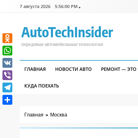
Перейти
7 августа 2026
5:56:01 PM
к
содержимому
AutoTechInsider
передовые автомобильные технологии
Odnoklassniki
WhatsApp
ГЛАВНАЯ
НОВОСТИ АВТО
РЕМОНТ — ЭТО
VK
Viber
КУДА ПОЕХАТЬ
Telegram
Отправить
Главная
Москва