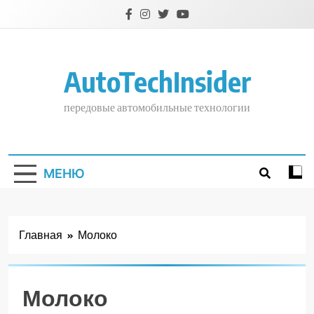
Перейти
к
содержимому
AutoTechInsider
передовые автомобильные технологии
МЕНЮ
Главная
Молоко
Молоко