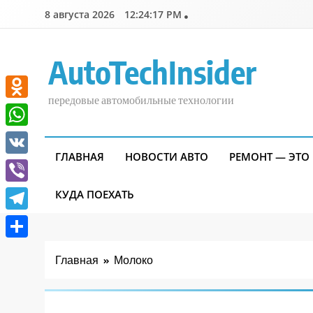
Перейти
8 августа 2026
12:24:17 PM
к
содержимому
AutoTechInsider
передовые автомобильные технологии
Odnoklassniki
WhatsApp
ГЛАВНАЯ
НОВОСТИ АВТО
РЕМОНТ — ЭТО
VK
Viber
КУДА ПОЕХАТЬ
Telegram
Отправить
Главная
Молоко