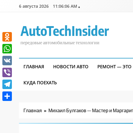
Перейти
6 августа 2026
11:06:07 AM
к
содержимому
AutoTechInsider
передовые автомобильные технологии
Odnoklassniki
WhatsApp
ГЛАВНАЯ
НОВОСТИ АВТО
РЕМОНТ — ЭТО
VK
Viber
КУДА ПОЕХАТЬ
Telegram
Отправить
Главная
Михаил Булгаков — Мастер и Маргари