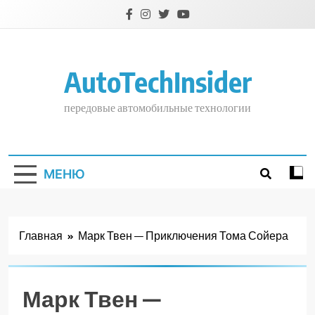
Перейти
к
содержимому
AutoTechInsider
передовые автомобильные технологии
МЕНЮ
Главная
Марк Твен — Приключения Тома Сойера
Марк Твен —