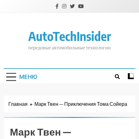
Перейти
к
содержимому
AutoTechInsider
передовые автомобильные технологии
МЕНЮ
Главная
Марк Твен — Приключения Тома Сойера
Марк Твен —