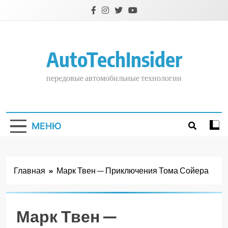
Перейти
к
содержимому
AutoTechInsider
передовые автомобильные технологии
МЕНЮ
Главная
Марк Твен — Приключения Тома Сойера
Марк Твен —