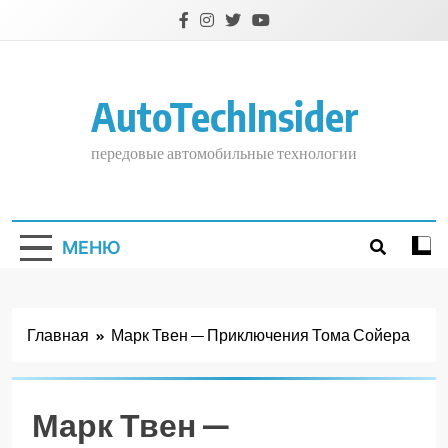
Перейти
к
содержимому
AutoTechInsider
передовые автомобильные технологии
МЕНЮ
Главная
Марк Твен — Приключения Тома Сойера
Марк Твен —