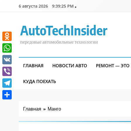
Перейти
6 августа 2026
9:39:26 PM
к
содержимому
AutoTechInsider
передовые автомобильные технологии
Odnoklassniki
WhatsApp
ГЛАВНАЯ
НОВОСТИ АВТО
РЕМОНТ — ЭТО
VK
Viber
КУДА ПОЕХАТЬ
Telegram
Отправить
Главная
Манго