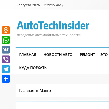
Перейти
8 августа 2026
3:29:15 AM
к
содержимому
AutoTechInsider
передовые автомобильные технологии
Odnoklassniki
WhatsApp
ГЛАВНАЯ
НОВОСТИ АВТО
РЕМОНТ — ЭТО
VK
Viber
КУДА ПОЕХАТЬ
Telegram
Отправить
Главная
Манго