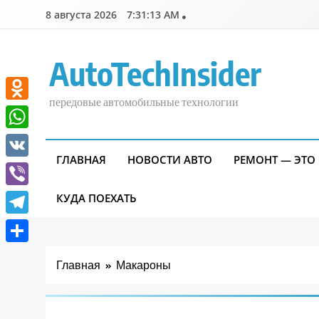
Перейти
8 августа 2026
7:31:14 AM
к
содержимому
AutoTechInsider
передовые автомобильные технологии
Odnoklassniki
WhatsApp
ГЛАВНАЯ
НОВОСТИ АВТО
РЕМОНТ — ЭТО
VK
Viber
КУДА ПОЕХАТЬ
Telegram
Отправить
Главная
Макароны