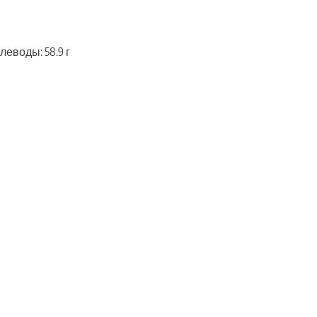
глеводы: 58.9 г
ть