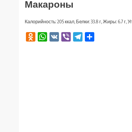
Макароны
Калорийность: 205 ккал, Белки: 33.8 г, Жиры: 6.7 г, У
Odnoklassniki
WhatsApp
VK
Viber
Telegram
Отправи